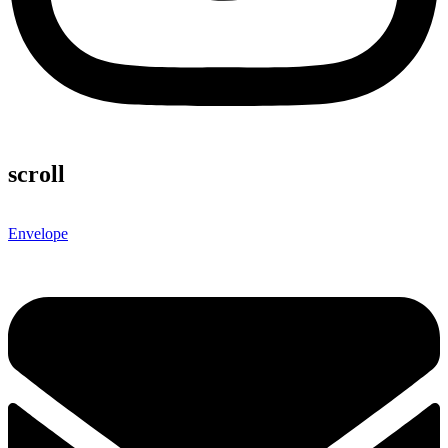
scroll
Envelope