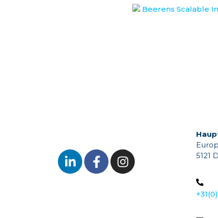
Haupt
Europ
5121 
+31(0