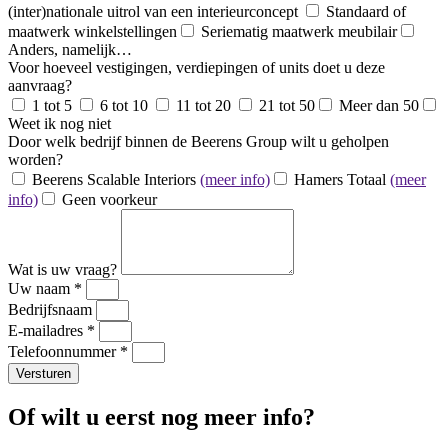
(inter)nationale uitrol van een interieurconcept
Standaard of
maatwerk winkelstellingen
Seriematig maatwerk meubilair
Anders, namelijk…
Voor hoeveel vestigingen, verdiepingen of units doet u deze
aanvraag?
1 tot 5
6 tot 10
11 tot 20
21 tot 50
Meer dan 50
Weet ik nog niet
Door welk bedrijf binnen de Beerens Group wilt u geholpen
worden?
Beerens Scalable Interiors
(meer info)
Hamers Totaal
(meer
info)
Geen voorkeur
Wat is uw vraag?
Uw naam *
Bedrijfsnaam
E-mailadres *
Telefoonnummer *
Versturen
Of wilt u eerst nog meer info?