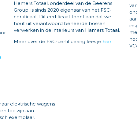
Hamers Totaal, onderdeel van de Beerens
van
Group, is sinds 2020 eigenaar van het FSC-
ond
certificaat. Dit certificaat toont aan dat we
aan
hout uit verantwoord beheerde bossen
ins
verwerken in de interieurs van Hamers Totaal.
me
oor
noo
Meer over de FSC-certificering lees je
hier
.
VCA
a
maar elektrische wagens
n toe zijn aan
isch exemplaar.