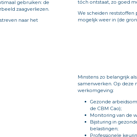
tóch ontstaat, zo goed m
timaal gebruiken: de
rbeeld zaagverliezen.
We scheiden reststoffen 
mogelijk weer in (de gron
 streven naar het
Minstens zo belangrijk a
samenwerken. Op deze ma
werkomgeving:
Gezonde arbeidsoms
de CBM Cao);
Monitoring van de 
Bijsturing in gezon
belastingen;
Professionele keur