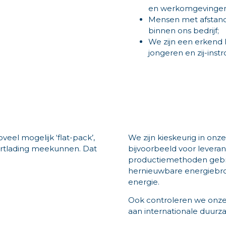
en werkomgevingen
Mensen met afstand
binnen ons bedrijf;
We zijn een erkend 
jongeren en zij-inst
eel mogelijk ‘flat-pack’,
We zijn kieskeurig in on
ortlading meekunnen. Dat
bijvoorbeeld voor leveran
productiemethoden gebr
hernieuwbare energiebro
energie.
Ook controleren we onze 
aan internationale duurz