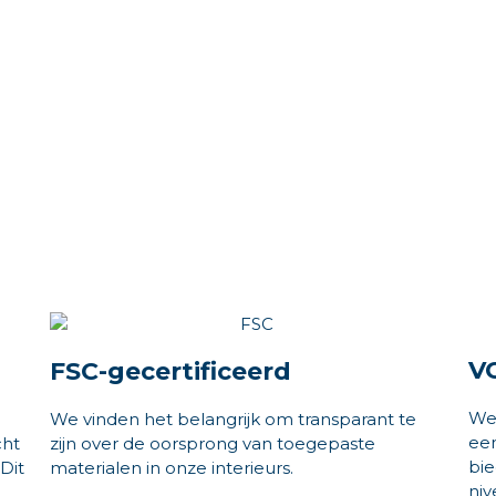
VC
FSC-gecertificeerd
We
We vinden het belangrijk om transparant te
ee
cht
zijn over de oorsprong van toegepaste
bie
Dit
materialen in onze interieurs.
niv