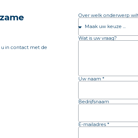
rzame
Over welk onderwerp wilt
Wat is uw vraag?
 u in contact met de
”
Uw naam *
Bedrijfsnaam
E-mailadres *