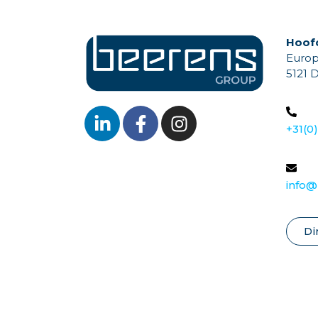
Hoofd
Europ
5121 
+31(0
info
Di