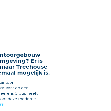
kantoorgebouw
mgeving? Er is
 maar Treehouse
emaal mogelijk is.
kantoor
estaurant en een
eerens Group heeft
 voor deze moderne
rs.