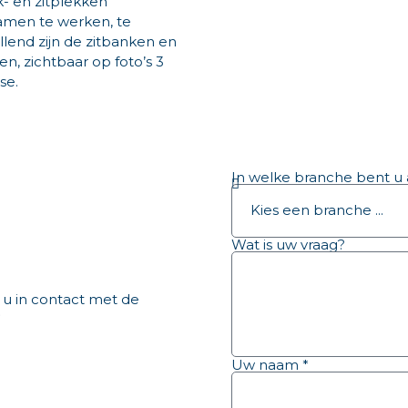
- en zitplekken
amen te werken, te
lend zijn de zitbanken en
, zichtbaar op foto’s 3
se.
In welke branche bent u 
Wat is uw vraag?
 u in contact met de
”
Uw naam *