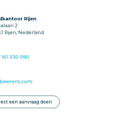
kantoor Rijen
alaan 2
DJ Rijen, Nederland
) 161 230 090
@beerens.com
rect een aanvraag doen