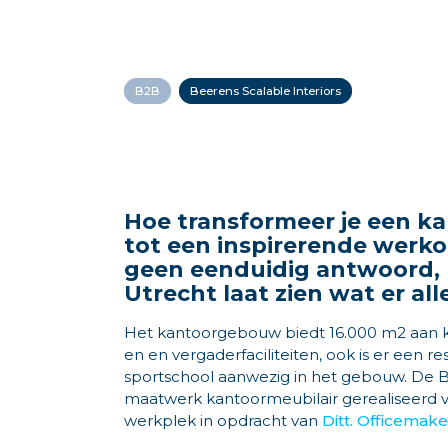
B2B
Beerens Scalable Interiors
Hoe transformeer je een 
tot een inspirerende werko
geen eenduidig antwoord,
Utrecht laat zien wat er all
Het kantoorgebouw biedt
16.000
m2
aan
en
en
vergaderfaciliteiten, ook is er een r
sportschool aanwezig in het gebouw.
De B
maatwerk kantoormeubilair gerealiseerd
werkplek in opdracht van
Ditt. Officemake